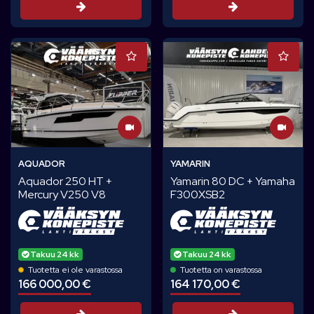
Tarjouspyyntö
Tarjouspyynt
AQUADOR
YAMARIN
Aquador 250 HT +
Yamarin 80 DC + Yamaha
Mercury V250 V8
F300XSB2
Takuu 24 kk
Takuu 24 kk
Tuotetta ei ole varastossa
Tuotetta on varastossa
166 000,00 €
164 170,00 €
Tarjouspyyntö
Tarjouspyynt