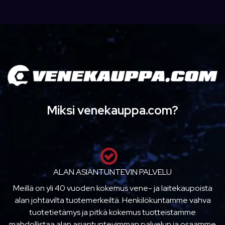
Miksi venekauppa.com?
ALAN ASIANTUNTEVIN PALVELU
Meillä on yli 40 vuoden kokemus vene- ja laitekaupoista
alan johtavilta tuotemerkeiltä. Henkilökuntamme vahva
tuotetietämys ja pitkä kokemus tuotteistamme
mahdollistaa alan asiantuntevimman palvelun ja osaamme