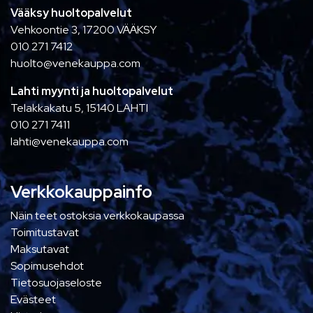
Vääksy huoltopalvelut
Vehkoontie 3, 17200 VÄÄKSY
010 271 7412
huolto@venekauppa.com
Lahti myynti ja huoltopalvelut
Telakkakatu 5, 15140 LAHTI
010 271 7411
lahti@venekauppa.com
Verkkokauppainfo
Näin teet ostoksia verkkokaupassa
Toimitustavat
Maksutavat
Sopimusehdot
Tietosuojaseloste
Evästeet