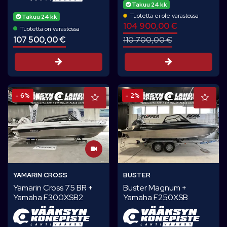
Takuu 24 kk
Tuotetta ei ole varastossa
Takuu 24 kk
104 900,00 €
Tuotetta on varastossa
107 500,00 €
110 700,00 €
Tarjouspyyntö
Tarjouspyynt
- 6%
- 2%
YAMARIN CROSS
BUSTER
Yamarin Cross 75 BR +
Buster Magnum +
Yamaha F300XSB2
Yamaha F250XSB