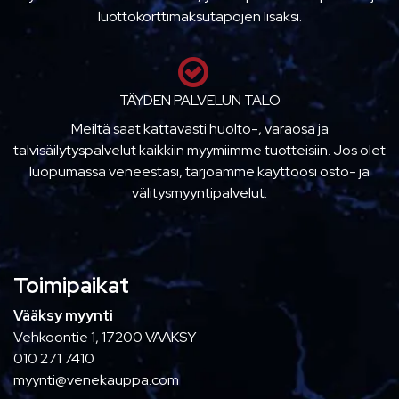
luottokorttimaksutapojen lisäksi.
TÄYDEN PALVELUN TALO
Meiltä saat kattavasti huolto-, varaosa ja
talvisäilytyspalvelut kaikkiin myymiimme tuotteisiin. Jos olet
luopumassa veneestäsi, tarjoamme käyttöösi osto- ja
välitysmyyntipalvelut.
Toimipaikat
Vääksy myynti
Vehkoontie 1, 17200 VÄÄKSY
010 271 7410
myynti@venekauppa.com