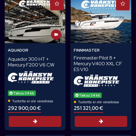
AQUADOR
FINNMASTER
Finnmaster Pilot 8 +
Aquador 300 HT +
Mercury V400 XXL CF
Mercury F200 V6 CW
ES V10
Takuu 24 kk
Takuu 24 kk
Tuotetta ei ole varastossa
Tuotetta ei ole varastossa
292 900,00 €
251 321,00 €
Tarjouspyyntö
Tarjouspyynt