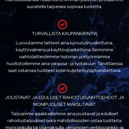
suositella tarpeisiisi sopivaa tuotetta.
TURVALLISTA KAUPANKÄYNTIÄ
Luovutamme laitteet aina luovutushuollettuina,
käyttövalmiina ja käyttöopastettuna. Kerromme
vaihtolaitteidemme historian ja myönnämme
huoltotöillemme aina varaosa- ja työtakuun. Tarvittaessa
saat ostamasi tuotteet kotiin kuljetettuna/toimitettuna.
JOUSTAVAT JA EDULLISET RAHOITUSVAIHTOEHDOT JA
MONIPUOLISET MAKSUTAVAT
Tarjoamme asiakkaillemme aina joustavat ja edulliset
rahoitustarjoukset sekä mahdollisuuden ostaa tuotteita
myös laskulla tai osamaksulla, yleisimpien verkkopankki- ja