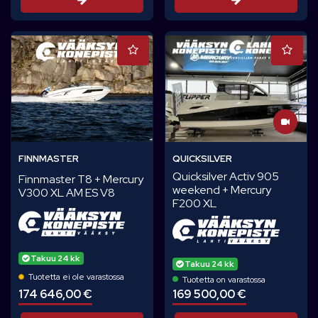
FINNMASTER
QUICKSILVER
Quicksilver Activ 905
Finnmaster T8 + Mercury
weekend + Mercury
V300 XL AM ES V8
F200 XL
Takuu 24 kk
Takuu 24 kk
Tuotetta ei ole varastossa
Tuotetta on varastossa
174 646,00 €
169 500,00 €