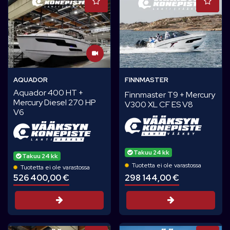
AQUADOR
FINNMASTER
Aquador 400 HT +
Finnmaster T9 + Mercury
Mercury Diesel 270 HP
V300 XL CF ES V8
V6
Takuu 24 kk
Takuu 24 kk
Tuotetta ei ole varastossa
Tuotetta ei ole varastossa
298 144,00 €
526 400,00 €
Tarjouspyynt
Tarjouspyyntö