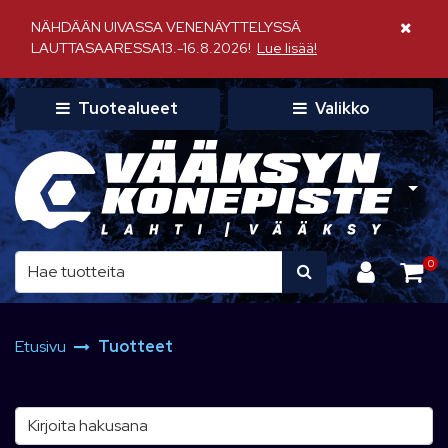
Siirry pääsisältöön
NÄHDÄÄN UIVASSA VENENÄYTTELYSSÄ
Sulje il
LAUTTASAARESSA13.-16.8.2026!
Lue lisää!
Tuotealueet
Valikko
0
Etusivu
Tuotteet
Kirjoita hakusana