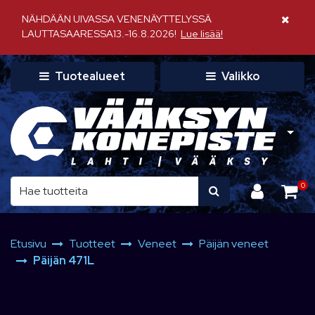
Siirry pääsisältöön
NÄHDÄÄN UIVASSA VENENÄYTTELYSSÄ
Sulje il
LAUTTASAARESSA13.-16.8.2026!
Lue lisää!
Tuotealueet
Valikko
0
Etusivu
Tuotteet
Veneet
Päijän veneet
Päijän 471L