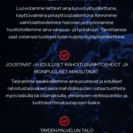
Luovutamme laitteet aina luovutushuollettuina,
käyttövalmiina ja käyttöopastettuna. Kerromme
vaihtolaitteidemme historian ja myönnämme
huoltotöillemme aina varaosa- ja työtakuun. Tarvittaessa
saat ostamasi tuotteet kotiin kuljetettuna/toimitettuna.
JOUSTAVAT JA EDULLISET RAHOITUSVAIHTOEHDOT JA
MONIPUOLISET MAKSUTAVAT
Tarjoamme asiakkaillemme aina joustavat ja edulliset
rahoitustarjoukset sekä mahdollisuuden ostaa tuotteita
myös laskulla tai osamaksulla, yleisimpien verkkopankki- ja
luottokorttimaksutapojen lisäksi.
TÄYDEN PALVELUN TALO