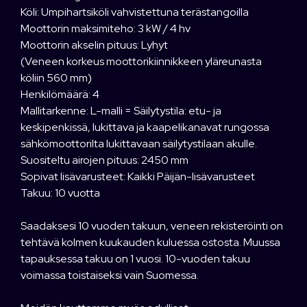
Köli: Umpihartsiköli vahvistettuna terästangoilla
Moottorin maksimiteho: 3 kW / 4 hv
Moottorin akselin pituus: Lyhyt
(Veneen korkeus moottorikiinnikkeen yläreunasta
köliin 560 mm)
Henkilömäärä: 4
Mallitarkenne: L-malli = Säilytystila: etu- ja
keskipenkissä, lukittava ja kaapelikanavat rungossa
sähkömoottorilta lukittavaan säilytystilaan akulle.
Suositeltu airojen pituus: 2450 mm
Sopivat lisävarusteet: Kaikki Päijän-lisävarusteet
Takuu: 10 vuotta
Saadaksesi 10 vuoden takuun, veneen rekisteröinti on
tehtävä kolmen kuukauden kuluessa ostosta. Muussa
tapauksessa takuu on 1 vuosi. 10-vuoden takuu
voimassa toistaiseksi vain Suomessa.