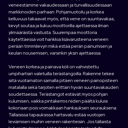
veneestämme vakaudessaan ja turvallisuudessaan
markkinoiden parhaan. Pohjamuotoilu ja korkea
kelluvuus takaavat myös, että vene on suuntavakaa,
kevyt soutaa ja liukuu moottorilla ajettaessa ilman
ylimääräistä vastusta. Suurempaa moottoria
käytettäessä voit hankkia lisävarusteena veneen
perään trimmilevyn mikä estää perän painumisen ja
keulan nousemisen, varsinkin yksin ajettaessa.
Veneen korkea ja painava köli on vahvistettu
umpihartsiin valetuilla terästangoilla. Rakenne tekee
siitä vuotamaton samalla pitäen veneen painopisteen
matalalla sekä tarjoten erittäin hyvän suuntavakauden
soudettaessa. Terästangot estävät myös pohjan
kulumisen, vaikka pintakerros niiden päältä kuluisi
kokonaan pois voimakkaan hankauksen seurauksena.
Tällaisissa tapauksissa hartsivalu estää vuotojen
leviämisen muihin veneen rakenteisiin. Jos tällaista