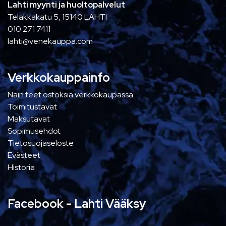
Lahti myynti ja huoltopalvelut
Telakkakatu 5, 15140 LAHTI
010 271 7411
lahti@venekauppa.com
Verkkokauppainfo
Näin teet ostoksia verkkokaupassa
Toimitustavat
Maksutavat
Sopimusehdot
Tietosuojaseloste
Evästeet
Historia
Facebook - Lahti Vääksy