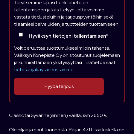
Tarvitsemme lupasi henkilötietojen
tallentamiseen ja käsittelyyn, jotta voimme
vastata tiedusteluihin ja tarjouspyyntöihin sekä
tilaamiesi palveluiden ja tuotteiden tuottamiseen.
Hyväksyn tietojeni tallentamisen
*
Voit peruuttaa suostumuksesi miloin tahansa.
Vääksyn Konepiste Oy on sitoutunut suojelemaan
ja kunnioittamaan yksityisyyttäsi. Lisätietoa saat
tietosuojakäytännöstämme
.
Classic tai Syvänne(sininen) värillä, svh 2650 €.
Ole hiljaa ja nauti luonnosta. Päijän 471 L:ssä kaikella on