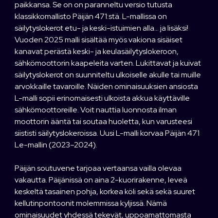
paikkansa. Se on on paranneltu versio tutusta
klassikkomallisto Päijän 471:stä. L-mallissa on
säilytyslokerot etu- ja keski-istuimien alla… ja lisäksi!
Vuoden 2025 malli sisältää myös vakiona sisäiset
kanavat perästä keski- ja keulasäilytyslokeroon,
sähkömoottorin kaapeleita varten. Lukittavat ja kuivat
säilytyslokerot on suunniteltu ulkoiselle akulle tai muille
arvokkaille tavaroille. Näiden ominaisuuksien ansiosta
L-malli sopii erinomaisesti ulkoista akkua käyttäville
sähkömoottoreille. Voit nauttia luonnosta ilman
moottorin ääntä tai soutaa huoletta, kun varusteesi
siististi säilytyslokeroissa. Uusi L-malli korvaa Päijän 471
Le-mallin (2023–2024).
Päijän soutuvene tarjoaa vertaansa vailla olevaa
vakautta. Päijänissä on aina 2-kuorirakenne, leveä
keskeltä tasainen pohja, korkea köli sekä sekä suuret
kellutinpontoonit molemmissa kyljissä. Nämä
ominaisuudet yhdessä tekevät, uppoamattomasta