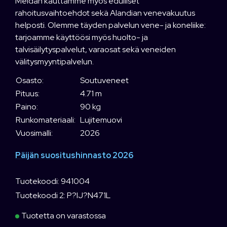
Meidän kauttamme myös edulliset
rahoitusvaihtoehdot sekä Alandian venevakuutus
helposti. Olemme täyden palvelun vene- ja koneliike:
tarjoamme käyttöösi myös huolto- ja
talvisäilytyspalvelut, varaosat sekä veneiden
välitysmyyntipalvelun.
Osasto:
Soutuveneet
Pituus:
4.71 m
Paino:
90 kg
Runkomateriaali:
Lujitemuovi
Vuosimalli:
2026
Päijän suositushinnasto 2026
Tuotekoodi: 941004
Tuotekoodi 2: P?IJ?N471L
Tuotetta on varastossa