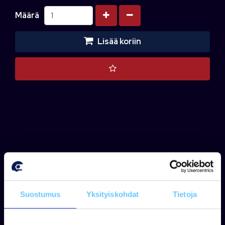
Kasvata määrää
Vähennä määrää
Määrä
Lisää koriin
TEKNISET TIEDOT
VALMISTAJAN TIEDOT
Suostumus
Yksityiskohdat
Tietoja
KYSY LISÄÄ
TIEDOSTOT