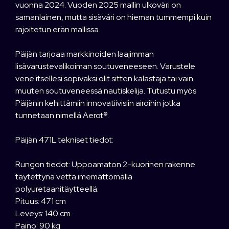
vuonna 2024. Vuoden 2025 mallin ulkoväri on
samanlainen, mutta sisäväri on hieman tummempi kuin
rajoitetun erän mallissa.
Päijän tarjoaa markkinoiden laajimman
lisävarustevalikoiman soutuveneeseen. Varustele
vene itsellesi sopivaksi olit sitten kalastaja tai vain
muuten soutuveneessä nautiskelija. Tutustu myös
Päijänin kehittämiin innovatiivisiin airoihin jotka
tunnetaan nimellä Aerot®.
Päijän 471L tekniset tiedot:
Rungon tiedot: Uppoamaton 2-kuorinen rakenne
täytettynä vettä imemättömällä
polyuretaanitäytteellä.
Pituus: 471 cm
Leveys: 140 cm
Paino: 90 kg