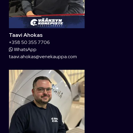
Taavi Ahokas
+358 50 355 7706
WhatsApp
taavi.ahokas@venekauppa.com