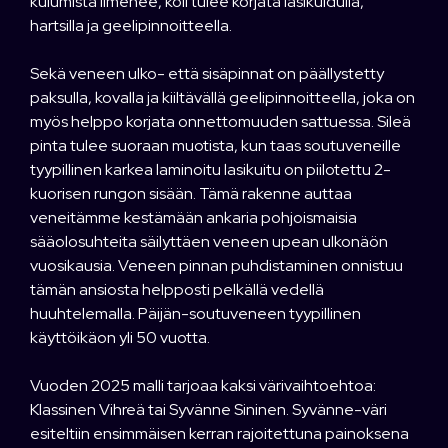
kulumista ilmenee, köli tulee korjata lasikuidulla,
hartsilla ja geelipinnoitteella.
Sekä veneen ulko- että sisäpinnat on päällystetty
paksulla, kovalla ja kiiltävällä geelipinnoitteella, joka on
myös helppo korjata onnettomuuden sattuessa. Sileä
pinta tulee suoraan muotista, kun taas soutuveneille
tyypillinen karkea laminoitu lasikuitu on piilotettu 2-
kuorisen rungon sisään. Tämä rakenne auttaa
veneitämme kestämään ankaria pohjoismaisia
sääolosuhteita säilyttäen veneen upean ulkonäön
vuosikausia. Veneen pinnan puhdistaminen onnistuu
tämän ansiosta helpposti pelkällä vedellä
huuhtelemalla. Päijän-soutuveneen tyypillinen
käyttöikäon yli 50 vuotta.
Vuoden 2025 malli tarjoaa kaksi värivaihtoehtoa:
Klassinen Vihreä tai Syvänne Sininen. Syvänne-väri
esiteltiin ensimmäisen kerran rajoitettuna painoksena