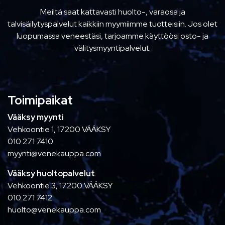
Meiltä saat kattavasti huolto-, varaosa ja
talvisäilytyspalvelut kaikkiin myymiimme tuotteisiin. Jos olet
luopumassa veneestäsi, tarjoamme käyttöösi osto- ja
välitysmyyntipalvelut.
Toimipaikat
Vääksy myynti
Vehkoontie 1, 17200 VÄÄKSY
010 271 7410
myynti@venekauppa.com
Vääksy huoltopalvelut
Vehkoontie 3, 17200 VÄÄKSY
010 271 7412
huolto@venekauppa.com