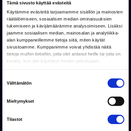
Tämä sivusto käyttää evästeitä
Osasto:
Soutuveneet
Käytämme evästeitä tarjoamamme sisällön ja mainosten
Pituus:
4.71 m
räätälöimiseen, sosiaalisen median ominaisuuksien
Paino:
90 kg
tukemiseen ja kävijämäärämme analysoimiseen. Lisäksi
Runkomateriaali:
Lujitemuovi
jaamme sosiaalisen median, mainosalan ja analytiikka-
Vuosimalli:
2026
alan kumppaneillemme tietoja siitä, miten käytät
Tuotekoodi:
941004
sivustoamme. Kumppanimme voivat yhdistää näitä
tietoja muihin tietoihin, joita olet antanut heille tai joita on
kerätty, kun olet käyttänyt heidän palvelujaan.
Jaa
S
Välttämätön
u
o
s
Mieltymykset
t
u
m
Tilastot
Suosituimmat tuotteet
u