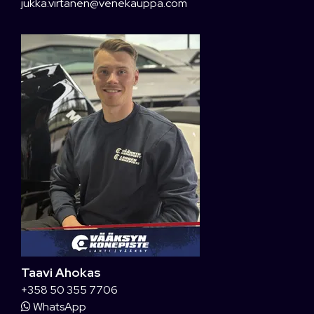
jukka.virtanen@venekauppa.com
Taavi Ahokas
+358 50 355 7706
WhatsApp