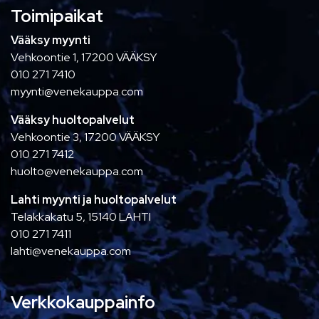
Toimipaikat
Vääksy myynti
Vehkoontie 1, 17200 VÄÄKSY
010 271 7410
myynti@venekauppa.com
Vääksy huoltopalvelut
Vehkoontie 3, 17200 VÄÄKSY
010 271 7412
huolto@venekauppa.com
Lahti myynti ja huoltopalvelut
Telakkakatu 5, 15140 LAHTI
010 271 7411
lahti@venekauppa.com
Verkkokauppainfo