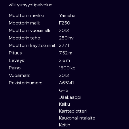
välitysmyyntipalvelun.
Moottorin merkki:
Yamaha
Moottorin malli:
F250
Moottorin vuosimalli:
2013
Moottorin teho:
250 hv
Moottorin käyttötunnit:
327 h
Pituus:
7.52 m
Leveys:
2.6 m
Paino:
1600 kg
Vuosimalli:
2013
Rekisterinumero:
A65141
GPS
Jääkaappi
Kaiku
Karttaplotteri
Kaukohallintalaite
Keitin