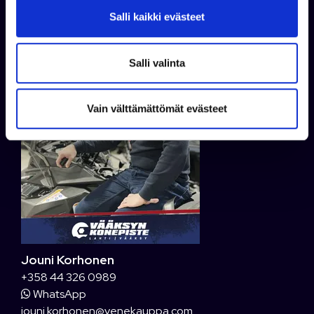
Kysy lisää
v
Salli kaikki evästeet
a
l
i
Salli valinta
n
t
Vain välttämättömät evästeet
a
Jouni Korhonen
+358 44 326 0989
WhatsApp
jouni.korhonen@venekauppa.com