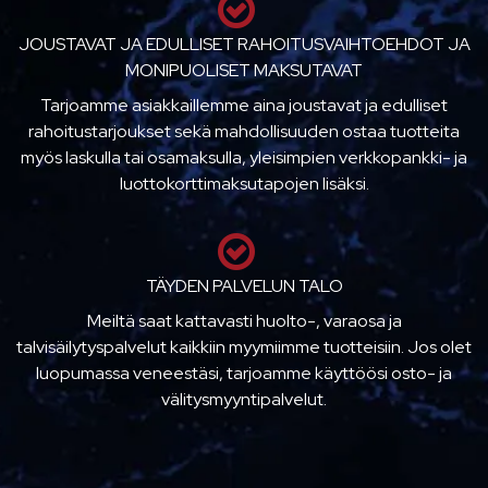
JOUSTAVAT JA EDULLISET RAHOITUSVAIHTOEHDOT JA
MONIPUOLISET MAKSUTAVAT
Tarjoamme asiakkaillemme aina joustavat ja edulliset
rahoitustarjoukset sekä mahdollisuuden ostaa tuotteita
myös laskulla tai osamaksulla, yleisimpien verkkopankki- ja
luottokorttimaksutapojen lisäksi.
TÄYDEN PALVELUN TALO
Meiltä saat kattavasti huolto-, varaosa ja
talvisäilytyspalvelut kaikkiin myymiimme tuotteisiin. Jos olet
luopumassa veneestäsi, tarjoamme käyttöösi osto- ja
välitysmyyntipalvelut.