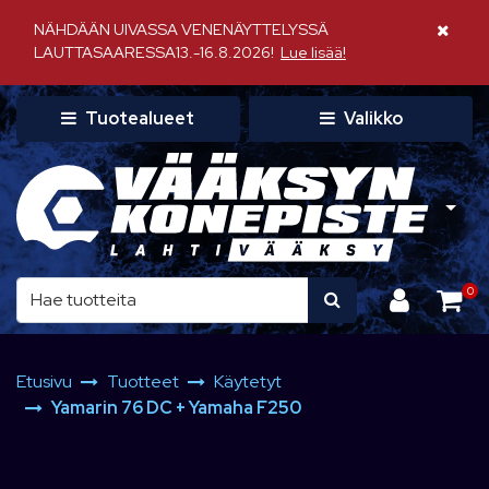
Siirry pääsisältöön
NÄHDÄÄN UIVASSA VENENÄYTTELYSSÄ
Sulje il
LAUTTASAARESSA13.-16.8.2026!
Lue lisää!
Tuotealueet
Valikko
0
Etusivu
Tuotteet
Käytetyt
Yamarin 76 DC + Yamaha F250