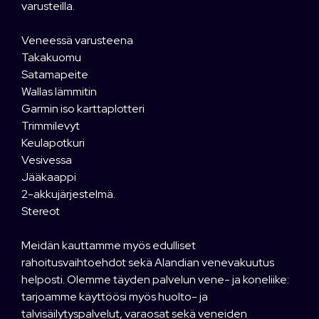
varusteilla.
Veneessä varusteena
Takakuomu
Satamapeite
Wallas lämmitin
Garmin iso karttaplotteri
Trimmilevyt
Keulapotkuri
Vesivessa
Jääkaappi
2-akkujärjestelmä.
Stereot
Meidän kauttamme myös edulliset
rahoitusvaihtoehdot sekä Alandian venevakuutus
helposti. Olemme täyden palvelun vene- ja koneliike:
tarjoamme käyttöösi myös huolto- ja
talvisäilytyspalvelut, varaosat sekä veneiden