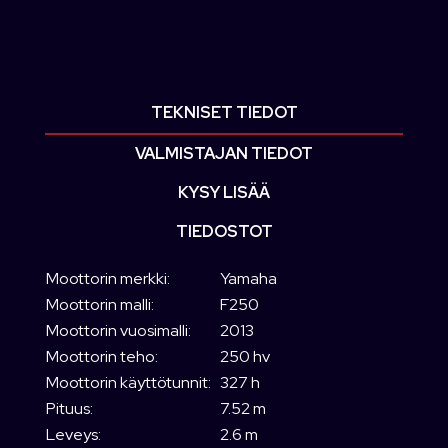
TEKNISET TIEDOT
VALMISTAJAN TIEDOT
KYSY LISÄÄ
TIEDOSTOT
Moottorin merkki:
Yamaha
Moottorin malli:
F250
Moottorin vuosimalli:
2013
Moottorin teho:
250 hv
Moottorin käyttötunnit:
327 h
Pituus:
7.52 m
Leveys:
2.6 m