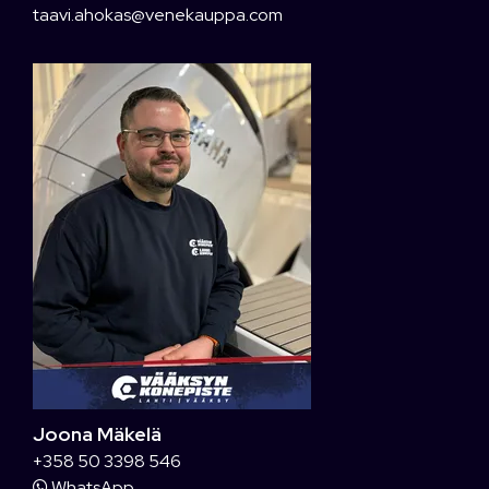
taavi.ahokas@venekauppa.com
Joona Mäkelä
+358 50 3398 546
WhatsApp