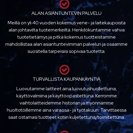
ALAN ASIANTUNTEVIN PALVELU
Meillä on yli 40 vuoden kokemus vene- ja laitekaupoista
alan johtavilta tuotemerkeiltä. Henkilökuntamme vahva
tuotetietämys ja pitkä kokemus tuotteistamme
mahdollistaa alan asiantuntevimman palvelun ja osaamme
suositella tarpeisiisi sopivaa tuotetta.
TURVALLISTA KAUPANKÄYNTIÄ
Luovutamme laitteet aina luovutushuollettuina,
käyttövalmiina ja käyttöopastettuna. Kerromme
vaihtolaitteidemme historian ja myönnämme
huoltotöillemme aina varaosa- ja työtakuun. Tarvittaessa
saat ostamasi tuotteet kotiin kuljetettuna/toimitettuna.